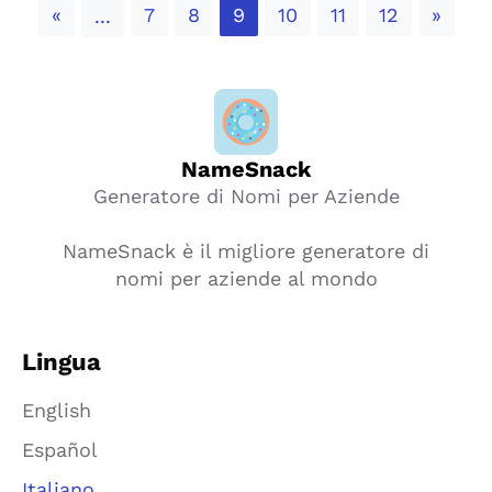
Previous
Next
«
7
8
9
10
11
12
»
...
NameSnack
Generatore di Nomi per Aziende
NameSnack è il migliore generatore di
nomi per aziende al mondo
Lingua
English
Español
Italiano