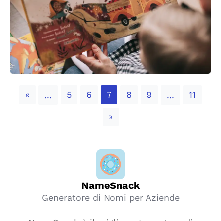
Previous
«
5
6
7
8
9
11
...
...
Next
»
NameSnack
Generatore di Nomi per Aziende