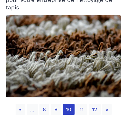
pour votre entreprise de nettoyage de
tapis.
Previous
Next
«
8
9
10
11
12
»
...